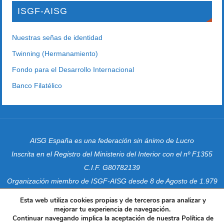
ISGF-AISG
Nuestras señas de identidad
Twinning (Hermanamiento)
Fondo para el Desarrollo Internacional
Banco Filatélico
AISG España es una federación sin ánimo de Lucro
Inscrita en el Registro del Ministerio del Interior con el nº F1355
C.I.F. G80782139
Organización miembro de ISGF-AISG desde 8 de Agosto de 1.979
Domicilio Social :
Esta web utiliza cookies propias y de terceros para analizar y
C/ Entre Arroyos, 19 bis
mejorar tu experiencia de navegación.
Continuar navegando implica la aceptación de nuestra Política de
28030 Madrid