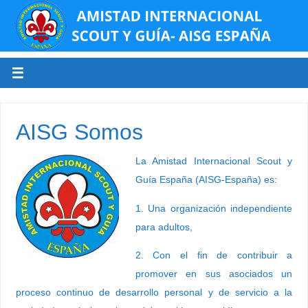
AISG Somos
La Amistad Internacional Scout y
Guía España (AISG-España) es:
1. Una organización independiente
para adultos,
2. Con el fin de contribuir a
promover en sus asociados un
proceso continuo de desarrollo personal y de servicio a la