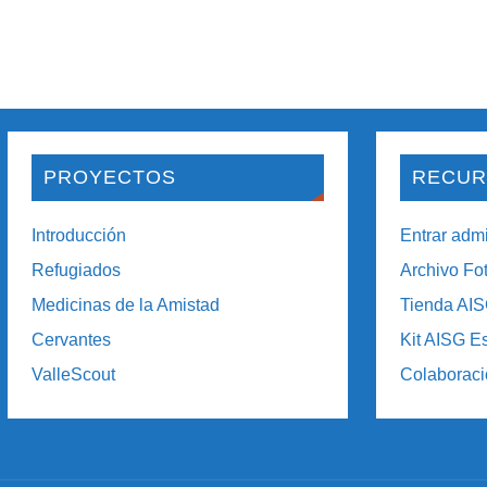
PROYECTOS
RECUR
Introducción
Entrar admi
Refugiados
Archivo Fo
Medicinas de la Amistad
Tienda AI
Cervantes
Kit AISG E
ValleScout
Colaborac