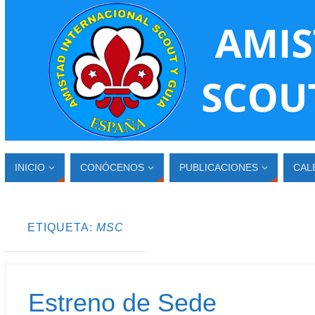
INICIO
CONÓCENOS
PUBLICACIONES
CAL
ETIQUETA:
MSC
Estreno de Sede